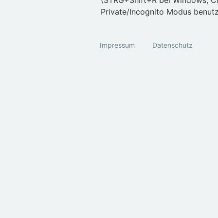
(STRG+Shift+R bei Windows, C
Private/Incognito Modus benut
Impressum
Datenschutz