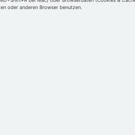
MD+Shift+R bei Mac) oder Browserdaten (Cookies & Cache
zen oder anderen Browser benutzen.